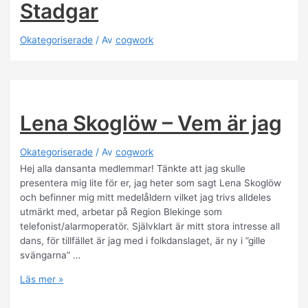
Stadgar
Okategoriserade
/ Av
cogwork
Lena Skoglöw – Vem är jag
Okategoriserade
/ Av
cogwork
Hej alla dansanta medlemmar! Tänkte att jag skulle
presentera mig lite för er, jag heter som sagt Lena Skoglöw
och befinner mig mitt medelåldern vilket jag trivs alldeles
utmärkt med, arbetar på Region Blekinge som
telefonist/alarmoperatör. Självklart är mitt stora intresse all
dans, för tillfället är jag med i folkdanslaget, är ny i ”gille
svängarna” …
Lena
Läs mer »
Skoglöw
–