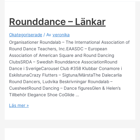
Rounddance – Länkar
Okategoriserade
/ Av
veronika
Organisationer Roundalab – The International Association of
Round Dance Teachers, Inc.EAASDC – European
Association of American Square and Round Dancing
ClubsSRDA – Swedish Rounddance AssociationRound
Dance i SverigeCarousel Club #358 Klubbar Conamore i
EskilstunaCrazy Flutters – Sigtuna/MärstaThe Dalecarlia
Round Dancers, Ludvika Beskrivningar Roundalab –
CuesheetRound Dancing – Dance figuresGlen & Helen’s
Tillbehör Elegance Shoe CoGlide …
Rounddance
Läs mer »
–
Länkar