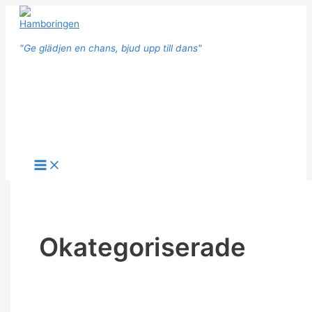
Hoppa
till
innehåll
"Ge glädjen en chans, bjud upp till dans"
Sök
Main
Menu
Okategoriserade