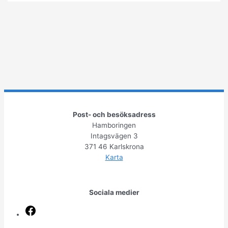
Vem
är
jag
Post- och besöksadress
Hamboringen
Intagsvägen 3
371 46 Karlskrona
Karta
Sociala medier
Facebook