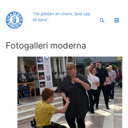
Hoppa
till
"Ge glädjen en chans, bjud upp
innehåll
Sök
till dans"
Main
Men
Fotogalleri moderna