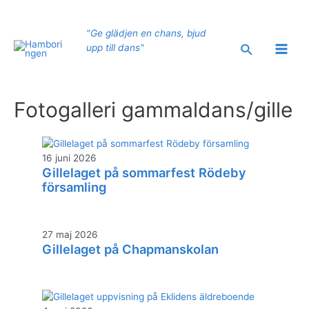
Hoppa
till
"Ge glädjen en chans, bjud
innehåll
Sök
upp till dans"
Main
Men
Fotogalleri gammaldans/gille
16 juni 2026
Gillelaget på sommarfest Rödeby
församling
27 maj 2026
Gillelaget på Chapmanskolan