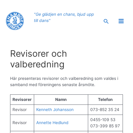
Hoppa
till
"Ge glädjen en chans, bjud upp
innehåll
Sök
till dans"
Main
Men
Revisorer och
valberedning
Här presenteras revisorer och valberedning som valdes i
samband med föreningens senaste årsmöte.
Revisorer
Namn
Telefon
Revisor
Kenneth Johansson
073-852 35 24
0455-109 53
Revisor
Annette Hedlund
073-399 85 97