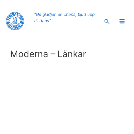
Hoppa
till
"Ge glädjen en chans, bjud upp
innehåll
Sök
till dans"
Main
Men
Moderna – Länkar