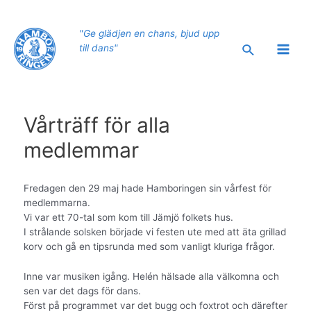
Hoppa
till
"Ge glädjen en chans, bjud upp
innehåll
Sök
till dans"
Main
Men
Vårträff för alla
medlemmar
Fredagen den 29 maj hade Hamboringen sin vårfest för
medlemmarna.
Vi var ett 70-tal som kom till Jämjö folkets hus.
I strålande solsken började vi festen ute med att äta grillad
korv och gå en tipsrunda med som vanligt kluriga frågor.
Inne var musiken igång. Helén hälsade alla välkomna och
sen var det dags för dans.
Först på programmet var det bugg och foxtrot och därefter