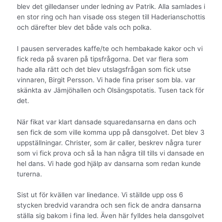
blev det gilledanser under ledning av Patrik. Alla samlades i
en stor ring och han visade oss stegen till Haderianschottis
och därefter blev det både vals och polka.
I pausen serverades kaffe/te och hembakade kakor och vi
fick reda på svaren på tipsfrågorna. Det var flera som
hade alla rätt och det blev utslagsfrågan som fick utse
vinnaren, Birgit Persson. Vi hade fina priser som bla. var
skänkta av Jämjöhallen och Olsängspotatis. Tusen tack för
det.
När fikat var klart dansade squaredansarna en dans och
sen fick de som ville komma upp på dansgolvet. Det blev 3
uppställningar. Christer, som är caller, beskrev några turer
som vi fick prova och så la han några till tills vi dansade en
hel dans. Vi hade god hjälp av dansarna som redan kunde
turerna.
Sist ut för kvällen var linedance. Vi ställde upp oss 6
stycken bredvid varandra och sen fick de andra dansarna
ställa sig bakom i fina led. Även här fylldes hela dansgolvet