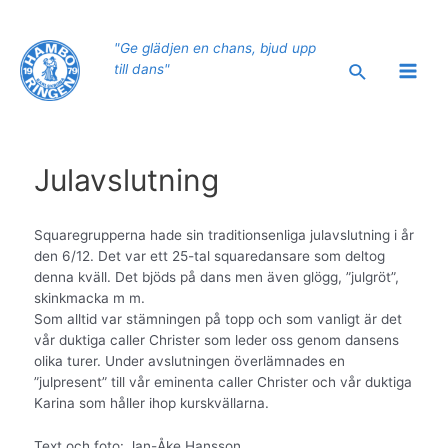
Hoppa
till
"Ge glädjen en chans, bjud upp
innehåll
Sök
till dans"
Main
Men
Julavslutning
Squaregrupperna hade sin traditionsenliga julavslutning i år
den 6/12. Det var ett 25-tal squaredansare som deltog
denna kväll. Det bjöds på dans men även glögg, ”julgröt”,
skinkmacka m m.
Som alltid var stämningen på topp och som vanligt är det
vår duktiga caller Christer som leder oss genom dansens
olika turer. Under avslutningen överlämnades en
”julpresent” till vår eminenta caller Christer och vår duktiga
Karina som håller ihop kurskvällarna.
Text och foto: Jan-Åke Hansson