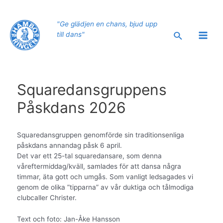
Hoppa
till
"Ge glädjen en chans, bjud upp
innehåll
Sök
till dans"
Main
Men
Squaredansgruppens
Påskdans 2026
Squaredansgruppen genomförde sin traditionsenliga
påskdans annandag påsk 6 april.
Det var ett 25-tal squaredansare, som denna
våreftermiddag/kväll, samlades för att dansa några
timmar, äta gott och umgås. Som vanligt ledsagades vi
genom de olika ”tipparna” av vår duktiga och tålmodiga
clubcaller Christer.
Text och foto: Jan-Åke Hansson