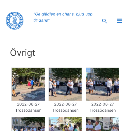
Hoppa
till
"Ge glädjen en chans, bjud upp
innehåll
Sök
till dans"
Main
Men
Övrigt
2022-08-27
2022-08-27
2022-08-27
Trossödansen
Trossödansen
Trossödansen