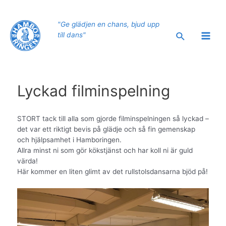
Hoppa
till
"Ge glädjen en chans, bjud upp
innehåll
Sök
till dans"
Main
Men
Lyckad filminspelning
STORT tack till alla som gjorde filminspelningen så lyckad –
det var ett riktigt bevis på glädje och så fin gemenskap
och hjälpsamhet i Hamboringen.
Allra minst ni som gör kökstjänst och har koll ni är guld
värda!
Här kommer en liten glimt av det rullstolsdansarna bjöd på!