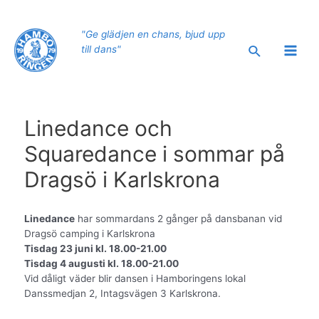
Hoppa
till
"Ge glädjen en chans, bjud upp
innehåll
Sök
till dans"
Main
Men
Linedance och
Squaredance i sommar på
Dragsö i Karlskrona
Linedance
har sommardans 2 gånger på dansbanan vid
Dragsö camping i Karlskrona
Tisdag 23 juni kl. 18.00-21.00
Tisdag 4 augusti kl. 18.00-21.00
Vid dåligt väder blir dansen i Hamboringens lokal
Danssmedjan 2, Intagsvägen 3 Karlskrona.