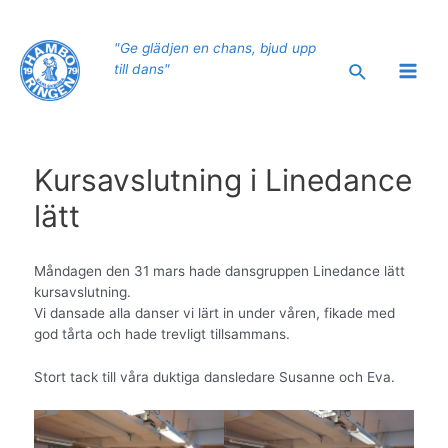
Hoppa
till
"Ge glädjen en chans, bjud upp
innehåll
Sök
till dans"
Main
Men
Kursavslutning i Linedance
lätt
Måndagen den 31 mars hade dansgruppen Linedance lätt
kursavslutning.
Vi dansade alla danser vi lärt in under våren, fikade med
god tårta och hade trevligt tillsammans.
Stort tack till våra duktiga dansledare Susanne och Eva.