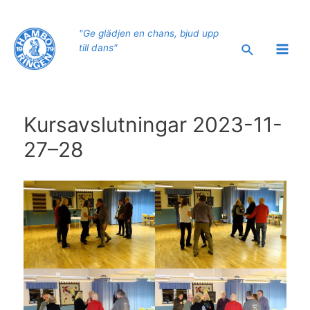
Hoppa
till
"Ge glädjen en chans, bjud upp
innehåll
Sök
till dans"
Main
Men
Kursavslutningar 2023-11-
27–28