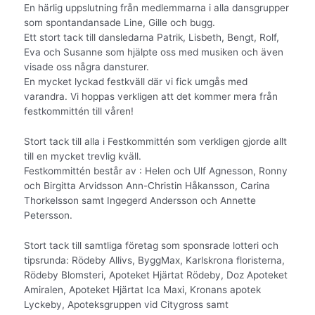
En härlig uppslutning från medlemmarna i alla dansgrupper
som spontandansade Line, Gille och bugg.
Ett stort tack till dansledarna Patrik, Lisbeth, Bengt, Rolf,
Eva och Susanne som hjälpte oss med musiken och även
visade oss några dansturer.
En mycket lyckad festkväll där vi fick umgås med
varandra. Vi hoppas verkligen att det kommer mera från
festkommittén till våren!
Stort tack till alla i Festkommittén som verkligen gjorde allt
till en mycket trevlig kväll.
Festkommittén består av : Helen och Ulf Agnesson, Ronny
och Birgitta Arvidsson Ann-Christin Håkansson, Carina
Thorkelsson samt Ingegerd Andersson och Annette
Petersson.
Stort tack till samtliga företag som sponsrade lotteri och
tipsrunda: Rödeby Allivs, ByggMax, Karlskrona floristerna,
Rödeby Blomsteri, Apoteket Hjärtat Rödeby, Doz Apoteket
Amiralen, Apoteket Hjärtat Ica Maxi, Kronans apotek
Lyckeby, Apoteksgruppen vid Citygross samt