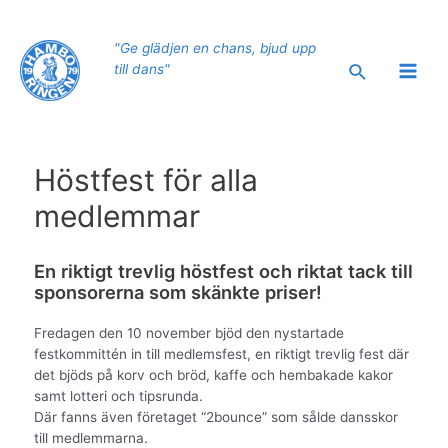
Hoppa
till
"Ge glädjen en chans, bjud upp
innehåll
Sök
till dans"
Main
Men
Höstfest för alla
medlemmar
En riktigt trevlig höstfest och riktat tack till
sponsorerna som skänkte priser!
Fredagen den 10 november bjöd den nystartade
festkommittén in till medlemsfest, en riktigt trevlig fest där
det bjöds på korv och bröd, kaffe och hembakade kakor
samt lotteri och tipsrunda.
Där fanns även företaget “2bounce” som sålde dansskor
till medlemmarna.