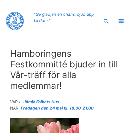
Hoppa
till
"Ge glädjen en chans, bjud upp
innehåll
Sök
till dans"
Main
Men
Hamboringens
Festkommitté bjuder in till
Vår-träff för alla
medlemmar!
VAR : i
Jämjö Folkets Hus
NÄR:
Fredagen den 24 maj kl. 18.00-21.00