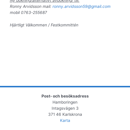
Ny bokning/alternativt avbokning/ till:
Ronny Arvidsson mail:
ronny.arvidsson59@gmail.com
mobil 0763-255687
Hjärtligt Välkommen / Festkommittén
Post- och besöksadress
Hamboringen
Intagsvägen 3
371 46 Karlskrona
Karta