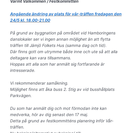
Varmt Välkommen / Festkommittén
Angående ändring av plats för vår-träffen fredagen den
24/5 kl. 18.00-21.00
På grund av byggnation på området vid Hamboringens
danslokaler ser vi ingen annan möjlighet än att flytta
träffen till Jämjö Folkets Hus (samma dag och tid).
Där finns gott om utrymme både inne och ute så att alla
deltagare kan vara tillsammans.
Hoppas att alla som har anmält sig fortfarande är
intresserade.
Vi rekommenderar samåkning.
Möjlighet finns att åka buss 2. Stig av vid busshållplats
Parkvägen.
Du som har anmält dig och mot förmodan inte kan
medverka,
hör av dig senast den 17 maj.
Detta på grund av festkommitténs planering inför Vår-
träffen.