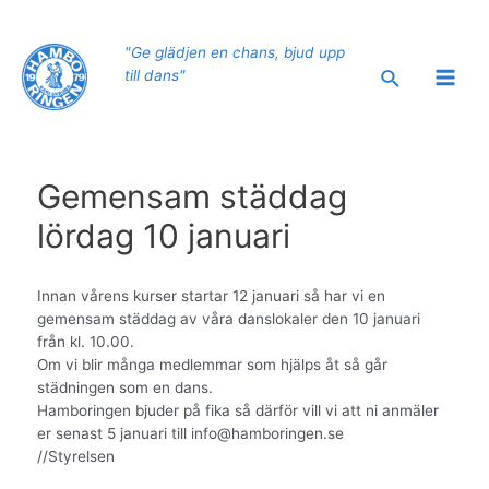
Hoppa
till
"Ge glädjen en chans, bjud upp
innehåll
Sök
till dans"
Main
Men
Gemensam städdag
lördag 10 januari
Innan vårens kurser startar 12 januari så har vi en
gemensam städdag av våra danslokaler den 10 januari
från kl. 10.00.
Om vi blir många medlemmar som hjälps åt så går
städningen som en dans.
Hamboringen bjuder på fika så därför vill vi att ni anmäler
er senast 5 januari till info@hamboringen.se
//Styrelsen