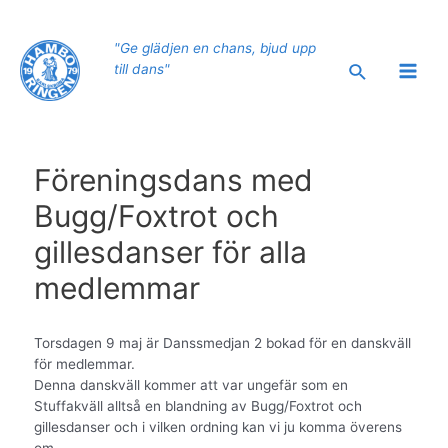
Hoppa
till
"Ge glädjen en chans, bjud upp
innehåll
Sök
till dans"
Main
Men
Föreningsdans med
Bugg/Foxtrot och
gillesdanser för alla
medlemmar
Torsdagen 9 maj är Danssmedjan 2 bokad för en danskväll
för medlemmar.
Denna danskväll kommer att var ungefär som en
Stuffakväll alltså en blandning av Bugg/Foxtrot och
gillesdanser och i vilken ordning kan vi ju komma överens
om.