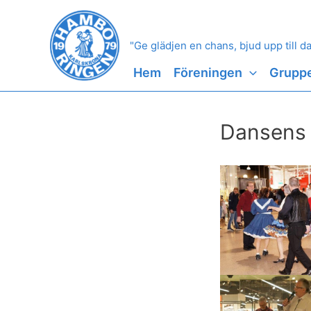
Hoppa
till
innehåll
"Ge glädjen en chans, bjud upp till d
Hem
Föreningen
Grupp
Dansens