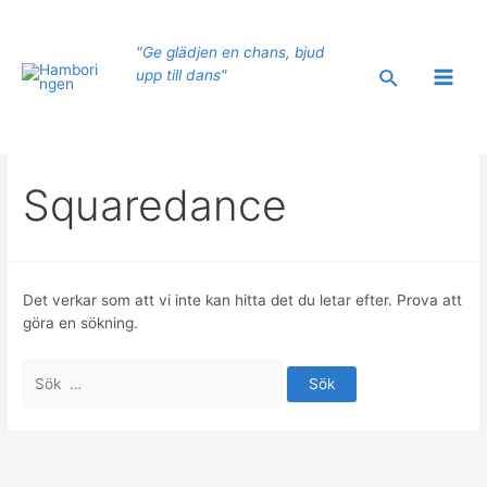
Hoppa
till
"Ge glädjen en chans, bjud
innehåll
Sök
upp till dans"
Main
Men
Squaredance
Det verkar som att vi inte kan hitta det du letar efter. Prova att
göra en sökning.
Sök
efter: