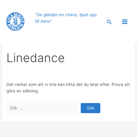
Hoppa
till
"Ge glädjen en chans, bjud upp
innehåll
Sök
till dans"
Main
Men
Linedance
Det verkar som att vi inte kan hitta det du letar efter. Prova att
göra en sökning.
Sök
efter: